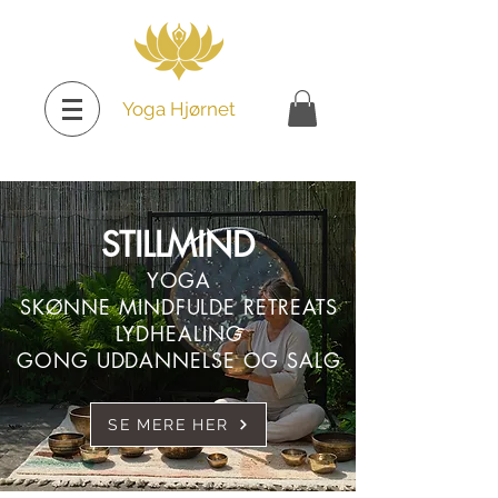
Yoga Hjørnet
STILLMIND
YOGA
SKØNNE MINDFULDE RETREATS
LYDHEALING
GONG UDDANNELSE OG SALG
SE MERE HER