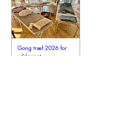
Gong træf 2026 for
uddannet
Gongspillere & Gong
terapi
fre. 18. sep.
Mere info
REGISTER