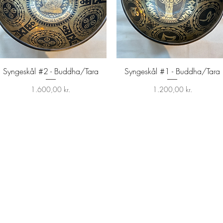
Syngeskål #2 - Buddha/Tara
Syngeskål #1 - Buddha/Tara
Hurtigvisning
Hurtigvisning
Pris
Pris
1.600,00 kr.
1.200,00 kr.
Kontakt os
Yoga Hjørnet er den lille 
som tilbyd
Om Yoga Hjørnet
hvis du vil 
Følg med her: