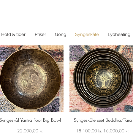
Hold & tider
Priser
Gong
Syngeskåle
Lydhealing
Syngeskål Yantra Foot Big Bowl
Syngeskåle sæt Buddha/Tara
Hurtigvisning
Hurtigvisning
Pris
Regulær pris
Salgspris
22.000,00 kr.
18.100,00 kr.
16.000,00 kr.