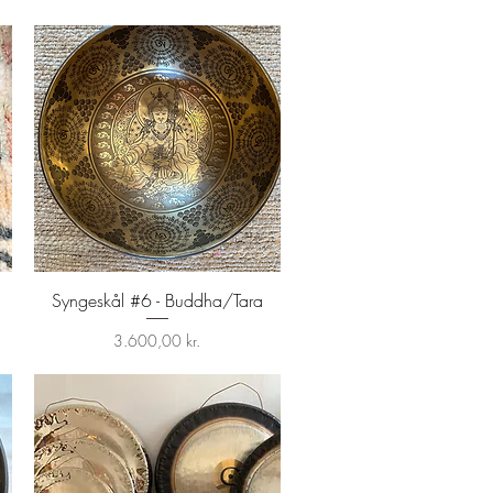
Syngeskål #6 - Buddha/Tara
Hurtigvisning
Pris
3.600,00 kr.