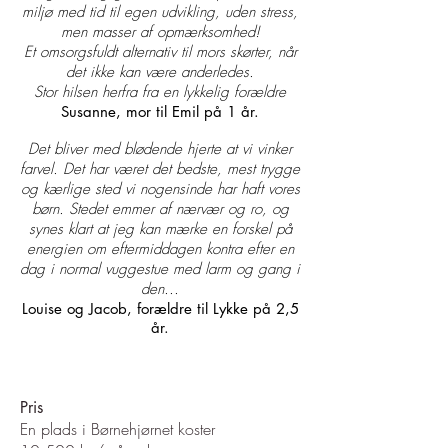
miljø med tid til egen udvikling, uden stress,
men masser af opmærksomhed!
Et omsorgsfuldt alternativ til mors skørter, når
det ikke kan være anderledes.
Stor hilsen herfra fra en lykkelig forældre
Susanne, mor til Emil på 1 år.
Det bliver med blødende hjerte at vi vinker
farvel. Det har været det bedste, mest trygge
og kærlige sted vi nogensinde har haft vores
børn. Stedet emmer af nærvær og ro, og
synes klart at jeg kan mærke en forskel på
energien om eftermiddagen kontra efter en
dag i normal vuggestue med larm og gang i
den...
Louise og Jacob, forældre til Lykke på 2,5
år.
Pris
En plads i Børnehjørnet koster