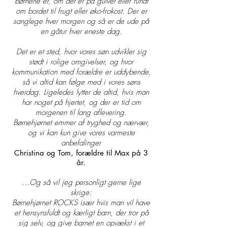
børnene er, om det er på gulvet eller rundt
om bordet til frugt eller øko-frokost. Der er
sanglege hver morgen og så er de ude på
en gåtur hver eneste dag.
Det er et sted, hvor vores søn udvikler sig
stødt i rolige omgivelser, og hvor
kommunikation med forældre er uddybende,
så vi altid kan følge med i vores søns
hverdag. Ligeledes lytter de altid, hvis man
har noget på hjertet, og der er tid om
morgenen til lang aflevering.
Børnehjørnet emmer af tryghed og nærvær,
og vi kan kun give vores varmeste
anbefalinger
Christina og Tom, forældre til Max på 3
år.
...Og så vil jeg personligt gerne lige
skrige:
Børnehjørnet ROCKS især hvis man vil have
et hensynsfuldt og kærligt barn, der tror på
sig selv, og give barnet en opvækst i et