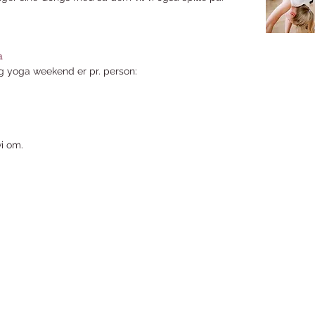
a
og yoga weekend er pr. person:
i om.
Kontakt os
Yoga Hjørnet er den lille 
som tilbyd
Om Yoga Hjørnet