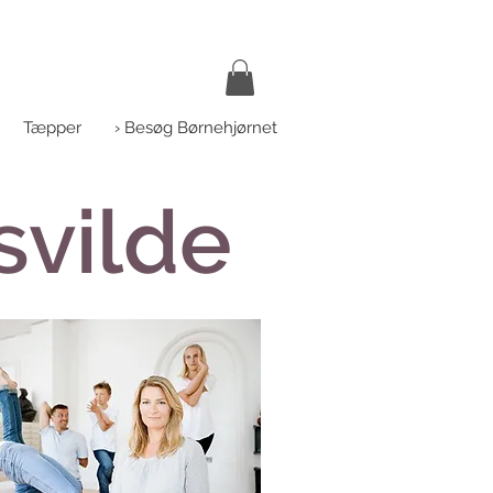
Tæpper
› Besøg Børnehjørnet
svilde