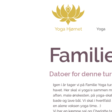
Yoga Hjørnet
Yoga
Famili
Datoer for denne tur
Igen i år tager vi på Familie Yoga tur.
havet. Her skal vi yoga'e sammen m
aften, male ønskesten, på yoga-ska
bade og lave bål. Vi skal i hvertf
en alene voksen yoga time.. :)
Vi har en kæmpe sal og Charlotte ta