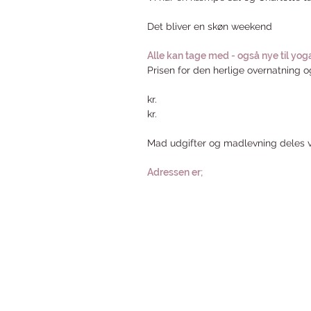
Det bliver en skøn weekend
Alle kan tage med - også nye til yog
Prisen for den herlige overnatning 
kr.
kr.
Mad udgifter og madlevning deles v
Adressen er;
Yoga Hjørnet
Overgaden oven Vandet 4a, st. th.