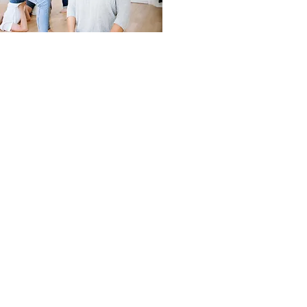
nærværende Yoga oase på Christianshavn,
er yoga for alle aldre og for alle kroppe.