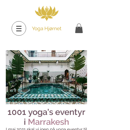
Yoga Hjørnet
1001 yoga's eventyr
i
Marrakesh
I maj 2021 skal vi igen på yoga eventyr til