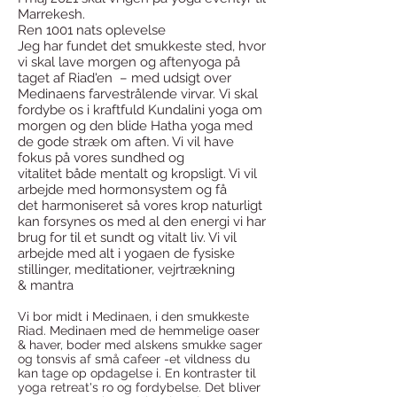
Marrekesh.
Ren 1001 nats oplevelse
Jeg har fundet det smukkeste sted, hvor
vi skal lave morgen og aftenyoga på
taget af Riad'en – med udsigt over
Medinaens farvestrålende virvar. Vi skal
fordybe os i kraftfuld Kundalini yoga om
morgen og den blide Hatha yoga med
de gode stræk om aften. Vi vil have
fokus på vores sundhed og
vitalitet både mentalt og kropsligt. Vi vil
arbejde med hormonsystem og få
det harmoniseret så vores krop naturligt
kan forsynes os med al den energi vi har
brug for til et sundt og vitalt liv. Vi vil
arbejde med alt i yogaen de fysiske
stillinger, meditationer, vejrtrækning
& mantra
Vi bor midt i Medinaen, i den smukkeste
Riad. Medinaen med de hemmelige oaser
& haver, boder med alskens smukke sager
og tonsvis af små cafeer -et vildness du
kan tage op opdagelse i. En kontraster til
yoga retreat's ro og fordybelse. Det bliver