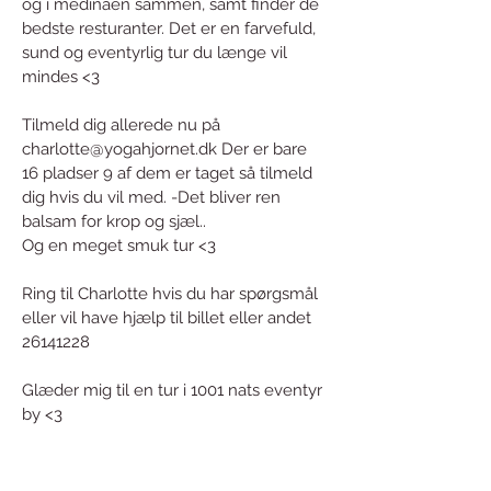
og i medinaen sammen, samt finder de
bedste
resturanter. Det er en farvefuld,
sund og eventyrlig tur du længe vil
mindes <3
Tilmeld dig allerede nu på
charlotte@yogahjornet.dk
Der er bare
16 pladser 9 af dem er taget så tilmeld
dig hvis du vil med. -Det bliver ren
balsam for krop og sjæl..
Og en meget smuk tur <3
Ring til Charlotte hvis du har spørgsmål
eller vil have hjælp til billet eller andet
26141228
Glæder mig til en tur i 1001 nats eventyr
by <3