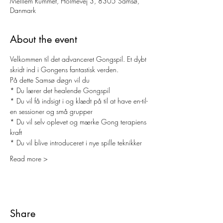
Melllem Rummet, Holmevej 3, 8305 Samsø,
Danmark
About the event
Velkommen til det advanceret Gongspil. Et dybt 
skridt ind i Gongens fantastisk verden. 
På dette Samsø døgn vil du
* Du lærer det healende Gongspil 
* Du vil få indsigt i og klædt på til at have en-til-
en sessioner og små grupper 
* Du vil selv oplevet og mærke Gong terapiens 
kraft 
* Du vil blive introduceret i nye spille teknikker 
Read more >
Share