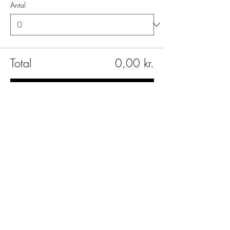
Antal
Total
0,00 kr.
Til kassen
Share
Yoga Hjørnet
Overgaden oven Vandet 4a, st. th.