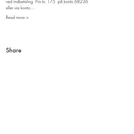
ved indbetaling  Pris kr. 175  på konto 68236 
eller via konto…
Read more >
Share
Yoga Hjørnet
Overgaden oven Vandet 4a, st. th.
1415 København K
+45 26 14 12 28
info@yogahjornet.dk
Kontakt os
Om Yoga Hjørnet