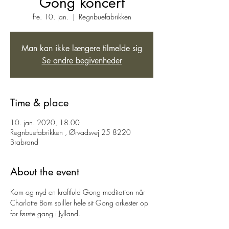
Gong koncert
fre. 10. jan.
  |  
Regnbuefabrikken
Man kan ikke længere tilmelde sig
Se andre begivenheder
Time & place
10. jan. 2020, 18.00
Regnbuefabrikken , Ørvadsvej 25 8220
Brabrand
About the event
Kom og nyd en kraftfuld Gong meditation når 
Charlotte Bom spiller hele sit Gong orkester op 