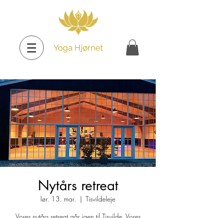
Yoga Hjørnet
Nytårs retreat
lør. 13. mar.
  |  
Tisvildeleje
Vores nytårs retreat går igen til Tisvilde. Vores