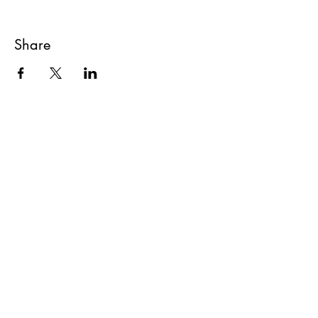
Share
Yoga Hjørnet
Overgaden oven Vandet 4a, st. th.
1415 København K
+45 26 14 12 28
info@yogahjornet.dk
Kontakt os
Om Yoga Hjørnet
Følg med her: