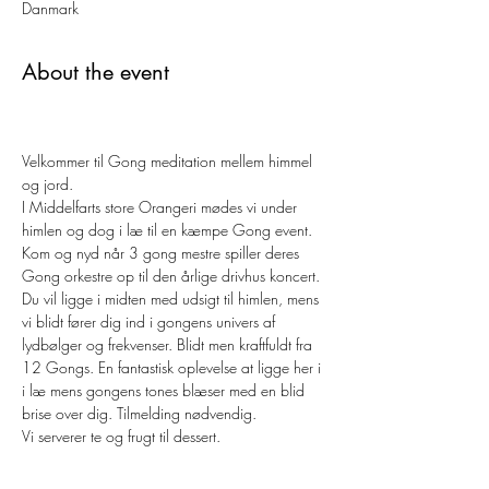
Danmark
About the event
Velkommer til Gong meditation mellem himmel 
og jord.
I Middelfarts store Orangeri mødes vi under 
himlen og dog i læ til en kæmpe Gong event. 
Kom og nyd når 3 gong mestre spiller deres 
Gong orkestre op til den årlige drivhus koncert. 
Du vil ligge i midten med udsigt til himlen, mens 
vi blidt fører dig ind i gongens univers af 
lydbølger og frekvenser. Blidt men kraftfuldt fra 
12 Gongs. En fantastisk oplevelse at ligge her i 
i læ mens gongens tones blæser med en blid 
brise over dig. Tilmelding nødvendig. 
Vi serverer te og frugt til dessert.