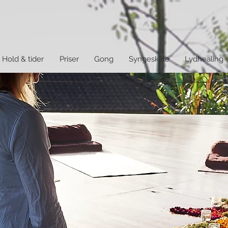
Hold & tider
Priser
Gong
Syngeskåle
Lydhealing