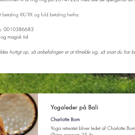
t betaling XX/XX og fuld betaling herfra.
 reg. 0010386683
 og magisk tid
des hurtigt op, så anbefalingen er at tilmelde sig, så snart du har b
Yogaleder på Bali
Charlotte Bom
Yoga retreatet bliver ledet af Charlotte Bom
Østen gennem 25 år.