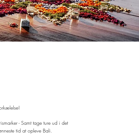
i
orkælelse!
ismarker - Samt tage ture ud i det
ønneste tid at opleve Bali.