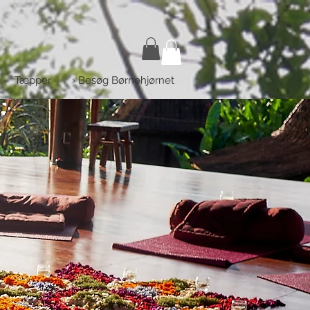
Tæpper
› Besøg Børnehjørnet