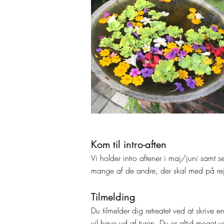
Kom til intro-aften
Vi holder intro aftener i maj/juni samt 
mange af de andre, der skal med på re
Tilmelding
Du tilmelder dig retreatet ved at skrive en
vil have ud af turen. Du er altid meget