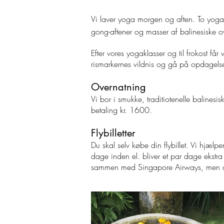
Vi laver yoga morgen og aften. To yoga
gong-aftener og masser af balinesiske ov
Efter vores yogaklasser og til frokost få
rismarkernes vildnis og gå på opdagelse
Overnatning
Vi bor i smukke, traditiotenelle balines
betaling kr. 1600.
Flybilletter
Du skal selv købe din flybillet. Vi hjælpe
dage inden el. bliver et par dage ekstra
sammen med Singapore Airways, men der 