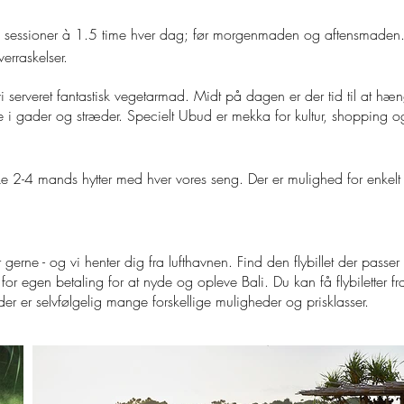
 sessioner à 1.5 time hver dag; før morgenmaden og aftensmaden. D
erraskelser.
r vi serveret fantastisk vegetarmad. Midt på dagen er der tid til at h
 i gader og stræder. Specielt Ubud er mekka for kultur, shopping 
iske 2-4 mands hytter med hver vores seng. Der er mulighed for enkel
r gerne - og vi henter dig fra lufthavnen.
Find den flybillet der pass
 for egen betaling for at nyde og opleve Bali. Du kan få flybiletter 
er selvfølgelig mange forskellige muligheder og prisklasser.