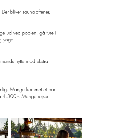
er bliver sauna-aftener,
ænge ud ved poolen, gå ture i
og yoga.
t mands hytte mod ekstra
er dig. Mange kommet et par
fra 4.300,-. Mange rejser