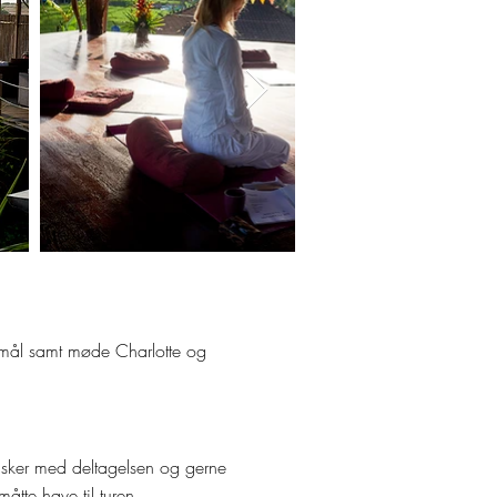
rgsmål samt møde Charlotte og
ønsker med deltagelsen og gerne
tte have til turen.