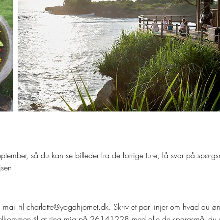
september, så du kan se billeder fra de forrige ture, få svar på spø
jsen.
 mail til
charlotte@yogahjornet.dk
. Skriv et par linjer om hvad du 
 velkommen til at ring mig på 26141228 med alle de spørgsmål du må