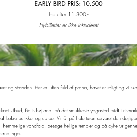
EARLY BIRD PRIS: 10.500
Herefter 11.800,-
Flybilletter er ikke inkluderet
avet og stranden. Her er luften fuld af prana, havet er roligt og vi 
kkaet Ubud, Balis højland, på det smukkeste yogasted midt i rismar
r af lækre butikker og cafeer. Vi får på hele turen serveret den dejli
il hemmelige vandfald, besøge hellige templer og på cykeltur genne
andlinger.