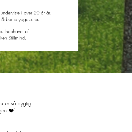
underviste i over 20 år år,
e & børne yogalærer.
. Indehaver af
ken Stillmind.
Du er så dygtig
gen ❤️"