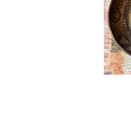
Yoga Hjørnet
Overgaden oven Vandet 4a, st. th.