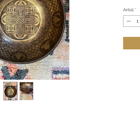
Antal
*
Kontakt os
Yoga Hjørnet er den lille 
som tilbyd
Om Yoga Hjørnet