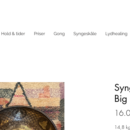
Hold & tider
Priser
Gong
Syngeskåle
Lydhealing
Syn
Big
16.0
14,8 kg